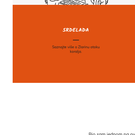
SRDELADA
Saznajte više o Zlarinu otoku
koralja.