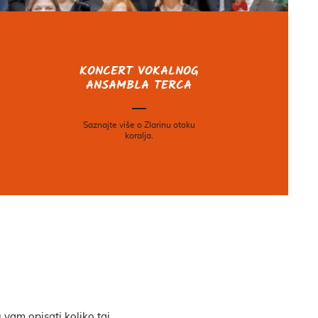
KONCERT VOKALNOG
ANSAMBLA TERCA
Saznajte više o Zlarinu otoku
koralja.
.