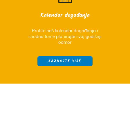
Kalendar događanja
Pratite naš kalendar događanja i
shodno tome planirajte svoj godišnji
odmor
SAZNAJTE VIŠE