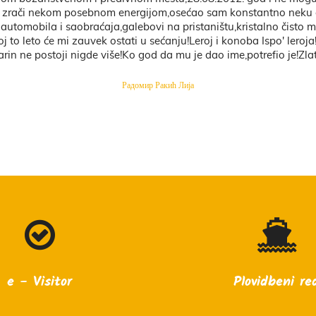
Darinka Kruljac
e - Visitor
Plovidbeni re