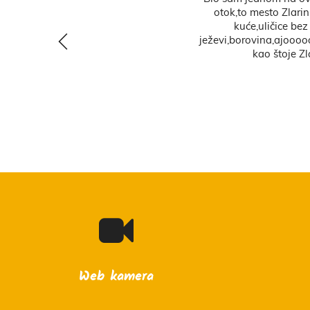
y
Web kamera