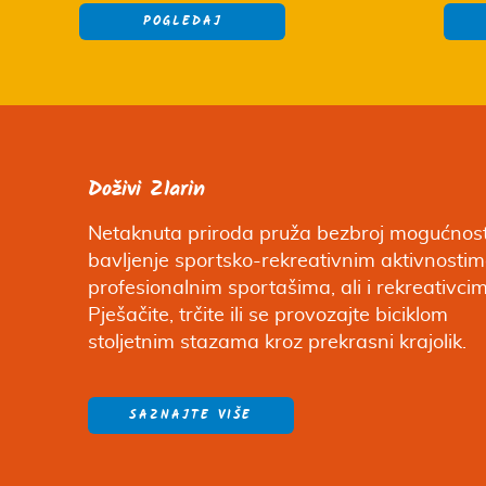
POGLEDAJ
Doživi Zlarin
Netaknuta priroda pruža bezbroj mogućnost
bavljenje sportsko-rekreativnim aktivnosti
profesionalnim sportašima, ali i rekreativci
Pješačite, trčite ili se provozajte biciklom
stoljetnim stazama kroz prekrasni krajolik.
SAZNAJTE VIŠE