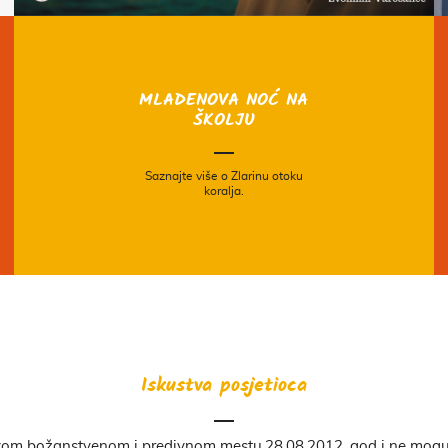
MLADENOVA NOĆ NA
ŠKOLJU
Saznajte više o Zlarinu otoku
koralja.
Iskustva posjetioca
Moj prvi susret sa Zlarinom...kao da me netko stavio u neku bajku..