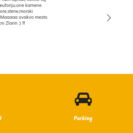
z
d
Parking