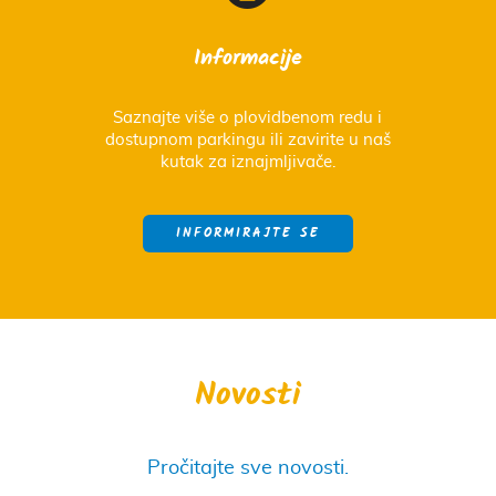
Informacije
Saznajte više o plovidbenom redu i
dostupnom parkingu ili zavirite u naš
kutak za iznajmljivače.
INFORMIRAJTE SE
Novosti
Pročitajte sve
novosti
.