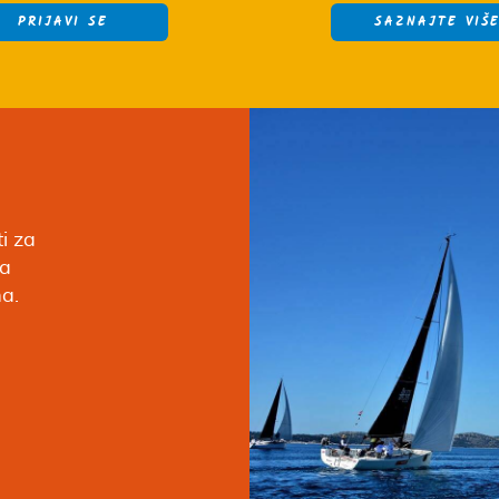
PRIJAVI SE
SAZNAJTE VIŠ
i za
ma
ma.