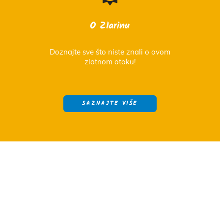
O Zlarinu
Doznajte sve što niste znali o ovom
zlatnom otoku!
SAZNAJTE VIŠE