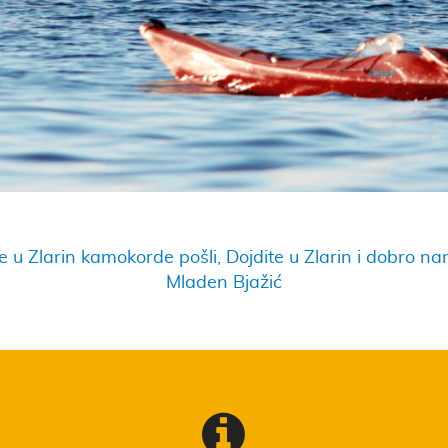
e u Zlarin kamokorde pošli, Dojdite u Zlarin i dobro nan
Mladen Bjažić