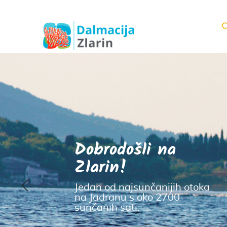
Najduža otočna riva
Hrvatskoj, duga 131 
y
široka 16m.