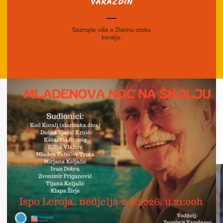
VARAŽDIN
Saznajte više o Zlarinu otoku
koralja.